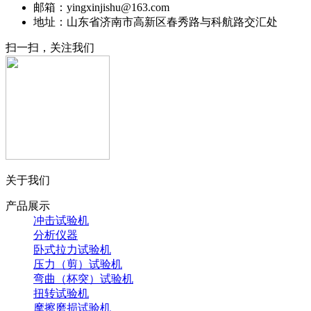
邮箱：yingxinjishu@163.com
地址：山东省济南市高新区春秀路与科航路交汇处
扫一扫，关注我们
关于我们
产品展示
冲击试验机
分析仪器
卧式拉力试验机
压力（剪）试验机
弯曲（杯突）试验机
扭转试验机
摩擦磨损试验机