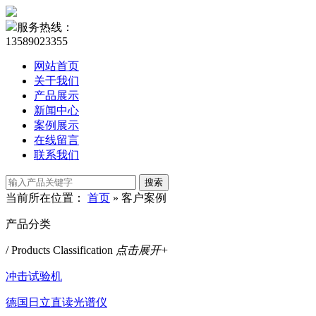
服务热线：
13589023355
网站首页
关于我们
产品展示
新闻中心
案例展示
在线留言
联系我们
当前所在位置：
首页
»
客户案例
产品分类
/ Products Classification
点击展开+
冲击试验机
德国日立直读光谱仪