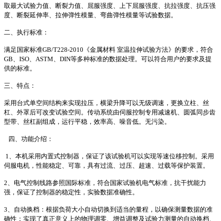
取最大试验力值、断裂力值、屈服强度、上下屈服强度、抗拉强度、抗压强
度、断裂延伸率、拉伸弹性模量、弯曲弹性模量等试验数据。
二、执行标准：
满足国家标准GB/T228-2010《金属材料 室温拉伸试验方法》的要求，符合
GB、ISO、ASTM、DIN等多种标准的数据处理。可以符合用户的要求及提
供的标准。
三、特点：
采用台式单空间结构来实现拉压，横梁升降可以无级调速，更换立柱、丝
杠、外罩后可改变试验空间。传动系统由伺服控制专用减速机、圆弧同步齿
型带、丝杠副组成，运行平稳，效率高、噪音低。无污染。
四、功能介绍：
1、本机采用内置式控制器，保证了该试验机可以实现等速位移控制。采用
伺服电机，性能稳定、可靠，具有过流、过压、超速、过载等保护装置。
2、电气控制线路参照国际标准，符合国家试验机电气标准，抗干扰能力
强，保证了控制器的稳定性，实验数据准确性。
3、自动换档：根据负荷大小自动切换到适当的量程，以确保测量数据的准
确性；实现了真正意义上的物理调零、增益调整及试验力测量的自动换档、